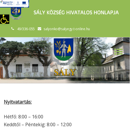
szköztár megnyitása
49/336-055
salyonko@salyegy.t-online.hu
Nyitvatartás:
Hétfő: 8:00 – 16:00
Keddtől – Péntekig: 8:00 – 12:00