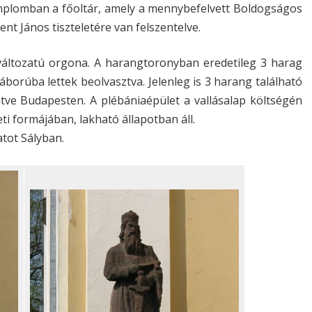
templomban a főoltár, amely a mennybefelvett Boldogságos
nt János tiszteletére van felszentelve.
 változatú orgona. A harangtoronyban eredetileg 3 harag
borúba lettek beolvasztva. Jelenleg is 3 harang található
tve Budapesten. A plébániaépület a vallásalap költségén
ti formájában, lakható állapotban áll.
atot Sályban.