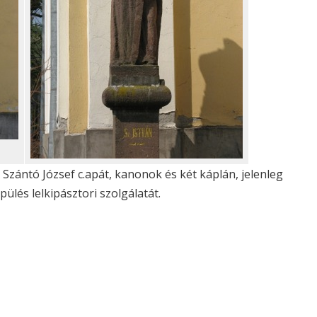
Szántó József c.apát, kanonok és két káplán, jelenleg
pülés lelkipásztori szolgálatát.