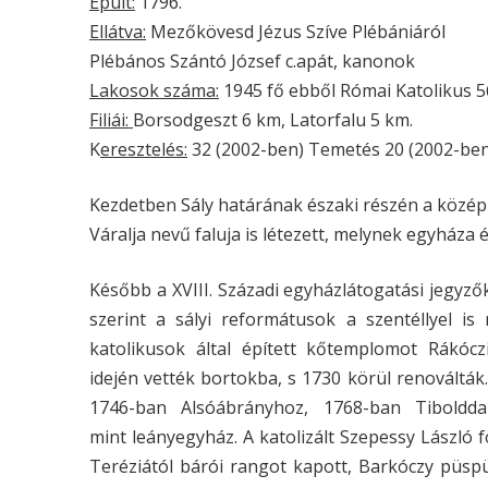
Épült:
1796.
Ellátva:
Mezőkövesd Jézus Szíve Plébániáról
Plébános Szántó József c.apát, kanonok
Lakosok száma:
1945 fő ebből Római Katolikus 
Filiái:
Borsodgeszt 6 km, Latorfalu 5 km.
K
eresztelés:
32 (2002-ben) Temetés 20 (2002-ben
Kezdetben Sály határának északi részén a közé
Váralja nevű faluja is létezett, melynek egyháza 
Később a XVIII. Századi egyházlátogatási jegyz
szerint a sályi reformátusok a szentéllyel is 
katolikusok által épített kőtemplomot Rákóc
idején vették bortokba, s 1730 körül renoválták.
1746-ban Alsóábrányhoz, 1768-ban Tiboldda
mint leányegyház. A katolizált Szepessy László f
Teréziától bárói rangot kapott, Barkóczy püsp