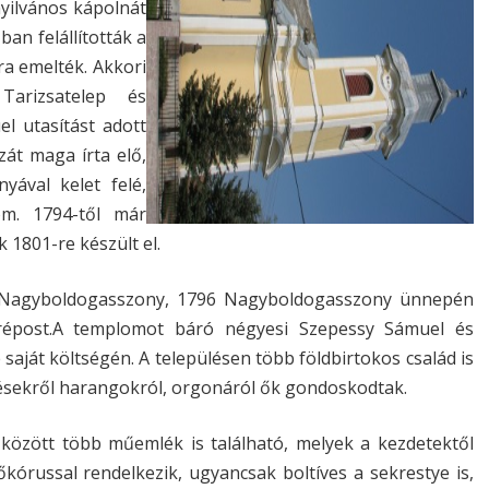
nyilvános kápolnát
ban felállították a
ra emelték. Akkori
 Tarizsatelep és
l utasítást adott
zát maga írta elő,
nyával kelet felé,
om. 1794-től már
 1801-re készült el.
a Nagyboldogasszony, 1796 Nagyboldogasszony ünnepén
prépost.A templomot báró négyesi Szepessy Sámuel és
saját költségén. A településen több földbirtokos család is
ezésekről harangokról, orgonáról ők gondoskodtak.
 között több műemlék is található, melyek a kezdetektől
órussal rendelkezik, ugyancsak boltíves a sekrestye is,