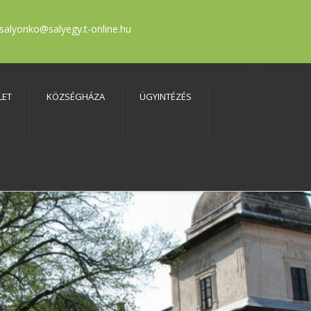
salyonko@salyegy.t-online.hu
LET
KÖZSÉGHÁZA
ÜGYINTÉZÉS