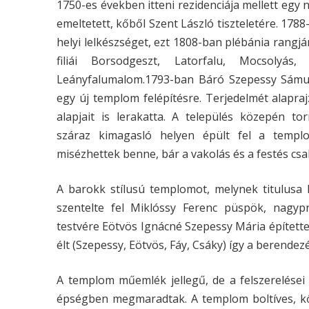
1750-es években itteni rezidenciája mellett egy 
emeltetett, kőből Szent László tiszteletére. 1788-
helyi lelkészséget, ezt 1808-ban plébánia rangjá
filiái Borsodgeszt, Latorfalu, Mocsolyás,
Leányfalumalom.1793-ban Báró Szepessy Sámue
egy új templom felépítésre. Terjedelmét alapraj
alapjait is lerakatta. A település közepén tor
száraz kimagasló helyen épült fel a templ
misézhettek benne, bár a vakolás és a festés csak
A barokk stílusú templomot, melynek titulus
szentelte fel Miklóssy Ferenc püspök, nagy
testvére Eötvös Ignácné Szepessy Mária építette 
élt (Szepessy, Eötvös, Fáy, Csáky) így a berend
A templom műemlék jellegű, de a felszerelései
épségben megmaradtak. A templom boltíves, kők