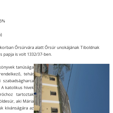
56%
)
pkorban Őrsúrvára alatt Őrsúr unokájának Tiboldnak
és papja is volt 1332/37-ben.
őkönyvek tanúsága
rendelkező, tehát
zi szabadságharca
 A katolikus hívek
róchoz tartoztak
öldesúr, aki Mária
ük kívánságára az