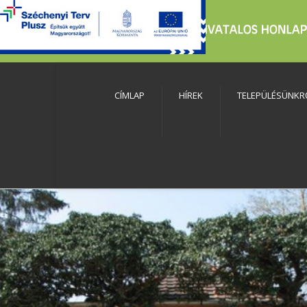
CÍMLAP
HÍREK
TELEPÜLÉSÜNKR
szköztár megnyitása