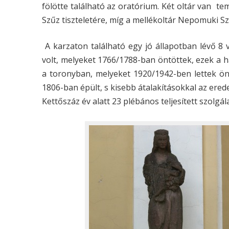
fölötte található az oratórium. Két oltár van 
Szűz tiszteletére, míg a mellékoltár Nepomuki Sze
A karzaton található egy jó állapotban lévő 8
volt, melyeket 1766/1788-ban öntöttek, ezek a há
a toronyban, melyeket 1920/1942-ben lettek ön
1806-ban épült, s kisebb átalakításokkal az erede
Kettőszáz év alatt 23 plébános teljesített szolgál