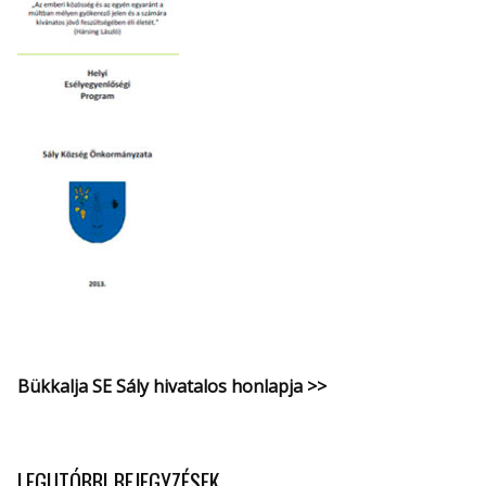
Bükkalja SE Sály hivatalos honlapja >>
LEGUTÓBBI BEJEGYZÉSEK