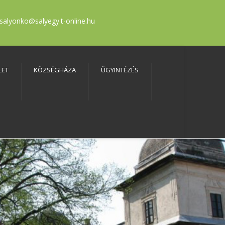
salyonko@salyegy.t-online.hu
LET
KÖZSÉGHÁZA
ÜGYINTÉZÉS