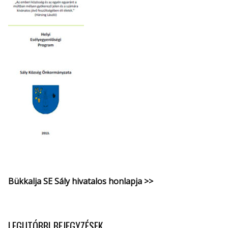
Bükkalja SE Sály hivatalos honlapja >>
LEGUTÓBBI BEJEGYZÉSEK