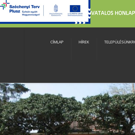
CÍMLAP
HÍREK
TELEPÜLÉSÜNKR
szköztár megnyitása