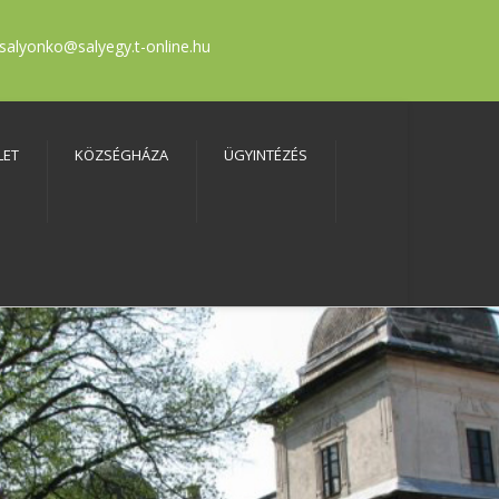
salyonko@salyegy.t-online.hu
LET
KÖZSÉGHÁZA
ÜGYINTÉZÉS