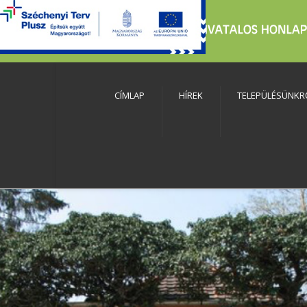
CÍMLAP
HÍREK
TELEPÜLÉSÜNKR
szköztár megnyitása