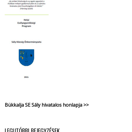
Bükkalja SE Sály hivatalos honlapja >>
LEGUTÓBBI BEJEGYZÉSEK