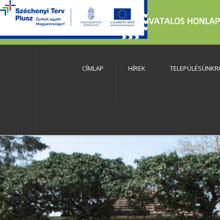
CÍMLAP
HÍREK
TELEPÜLÉSÜNKR
szköztár megnyitása