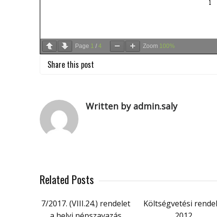
Page
1
/
4
Zoom
100%
Share this post
Written by admin.saly
Related Posts
7/2017. (VIII.24.) rendelet
Költségvetési rende
a helyi népszavazás
2012.